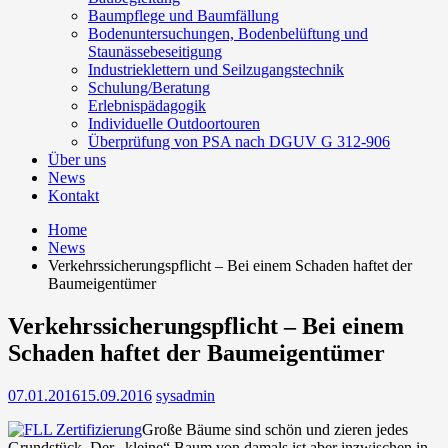
Baumpflege und Baumfällung
Bodenuntersuchungen, Bodenbelüftung und
Staunässebeseitigung
Industrieklettern und Seilzugangstechnik
Schulung/Beratung
Erlebnispädagogik
Individuelle Outdoortouren
Überprüfung von PSA nach DGUV G 312-906
Über uns
News
Kontakt
Home
News
Verkehrssicherungspflicht – Bei einem Schaden haftet der
Baumeigentümer
Verkehrssicherungspflicht – Bei einem
Schaden haftet der Baumeigentümer
07.01.2016
15.09.2016
sysadmin
Große Bäume sind schön und zieren jedes
Grundstück. Der „kleine“ Baum von damals ist aber inzwischen in