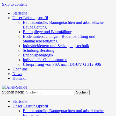
Skip to content
Startseite
Unser Leistungsprofil
Baumkontrolle, Baumgutachten und arboristische
Baubegleitung
Baumpflege und Baumfällung
Bodenuntersuchungen, Bodenbelüftung und
Staunässebeseitigung
Industrieklettern und Seilzugangstechnik
Schulung/Beratung
Erlebnispädagogik
Individuelle Outdoortouren
Überprüfung von PSA nach DGUV G 312-906
Über uns
News
Kontakt
Suchen nach:
Startseite
Unser Leistungsprofil
Baumkontrolle, Baumgutachten und arboristische
Baubegleitung