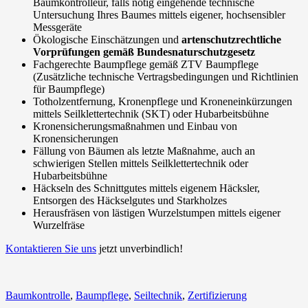
Baumkontrolleur, falls nötig eingehende technische
Untersuchung Ihres Baumes mittels eigener, hochsensibler
Messgeräte
Ökologische Einschätzungen und
artenschutzrechtliche
Vorprüfungen gemäß Bundesnaturschutzgesetz
Fachgerechte Baumpflege gemäß ZTV Baumpflege
(Zusätzliche technische Vertragsbedingungen und Richtlinien
für Baumpflege)
Totholzentfernung, Kronenpflege und Kroneneinkürzungen
mittels Seilklettertechnik (SKT) oder Hubarbeitsbühne
Kronensicherungsmaßnahmen und Einbau von
Kronensicherungen
Fällung von Bäumen als letzte Maßnahme, auch an
schwierigen Stellen mittels Seilklettertechnik oder
Hubarbeitsbühne
Häckseln des Schnittgutes mittels eigenem Häcksler,
Entsorgen des Häckselgutes und Starkholzes
Herausfräsen von lästigen Wurzelstumpen mittels eigener
Wurzelfräse
Kontaktieren Sie uns
jetzt unverbindlich!
Baumkontrolle
,
Baumpflege
,
Seiltechnik
,
Zertifizierung