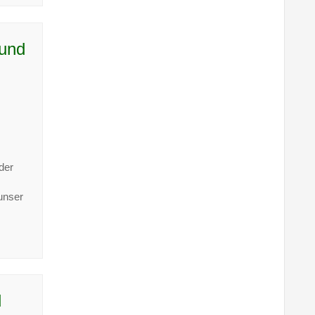
 und
der
unser
d