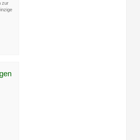
 zur
einzige
ngen