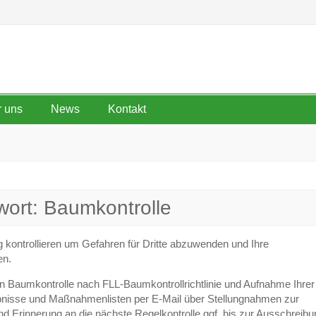
 uns
News
Kontakt
wort:
Baumkontrolle
kontrollieren um Gefahren für Dritte abzuwenden und Ihre
en.
llen Baumkontrolle nach FLL-Baumkontrollrichtlinie und Aufnahme Ihr
gebnisse und Maßnahmenlisten per E-Mail über Stellungnahmen zur
 Erinnerung an die nächste Regelkontrolle ggf. bis zur Ausschreibu