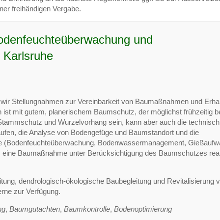
r freihändigen Vergabe.
 Bodenfeuchteüberwachung und
d Karlsruhe
wir Stellungnahmen zur Vereinbarkeit von Baumaßnahmen und Erhal
st mit gutem, planerischem Baumschutz, der möglichst frühzeitig be
Stammschutz und Wurzelvorhang sein, kann aber auch die technisch
äufen, die Analyse von Bodengefüge und Baumstandort und die
hte (Bodenfeuchteüberwachung, Bodenwassermanagement, Gießaufw
em eine Baumaßnahme unter Berücksichtigung des Baumschutzes reali
ng, dendrologisch-ökologische Baubegleitung und Revitalisierung 
erne zur Verfügung.
ng
,
Baumgutachten
,
Baumkontrolle
,
Bodenoptimierung