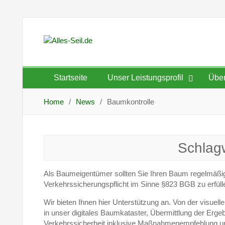
Skip
to
content
Startseite
Unser Leistungsprofil
Über
Home
News
Baumkontrolle
Schlag
Als Baumeigentümer sollten Sie Ihren Baum regelmäßig 
Verkehrssicherungspflicht im Sinne §823 BGB zu erfüll
Wir bieten Ihnen hier Unterstützung an. Von der visue
in unser digitales Baumkataster, Übermittlung der Er
Verkehrssicherheit inklusive Maßnahmenempfehlung und