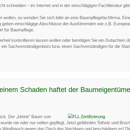
 schneiden – im Internet und in der einschlägigen Fachliteratur gibt
n wollen, so wenden Sie sich bitte an eine Baumpflegefachfirma. Ein
ng geben einschlägige Abschlüsse der Ausführenden wie z.B. Europea
rt für Baumpflege.
rheit kontrollieren lassen wollen oder benötigen Sie ein Gutachten üb
te ein Sachverständigenbüro bzw. einen Sachverständigen für die Stan
i einem Schaden haftet der Baumeigentüme
ck. Der „kleine“ Baum von
urde nie oder nur selten gepflegt. Jetzt gefährden Totholz und Bruc
jedem Windhauch gegen das Dach des Nachbarn und beschädigen es! Di