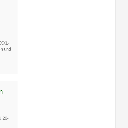
 XXL-
en und
m
U 20-