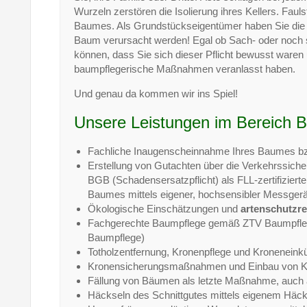
Wurzeln zerstören die Isolierung ihres Kellers. Faul
Baumes. Als Grundstückseigentümer haben Sie die Ve
Baum verursacht werden! Egal ob Sach- oder noch 
können, dass Sie sich dieser Pflicht bewusst ware
baumpflegerische Maßnahmen veranlasst haben.
Und genau da kommen wir ins Spiel!
Unsere Leistungen im Bereich 
Fachliche Inaugenscheinnahme Ihres Baumes bzw
Erstellung von Gutachten über die Verkehrssich
BGB (Schadensersatzpflicht) als FLL-zertifiziert
Baumes mittels eigener, hochsensibler Messger
Ökologische Einschätzungen und
artenschutzr
Fachgerechte Baumpflege gemäß ZTV Baumpflege 
Baumpflege)
Totholzentfernung, Kronenpflege und Kroneneinkü
Kronensicherungsmaßnahmen und Einbau von K
Fällung von Bäumen als letzte Maßnahme, auch an
Häckseln des Schnittgutes mittels eigenem Häck