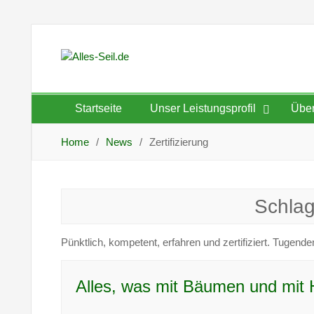
Skip
to
content
Startseite
Unser Leistungsprofil
Über
Home
News
Zertifizierung
Schlag
Pünktlich, kompetent, erfahren und zertifiziert. Tugende
Alles, was mit Bäumen und mit