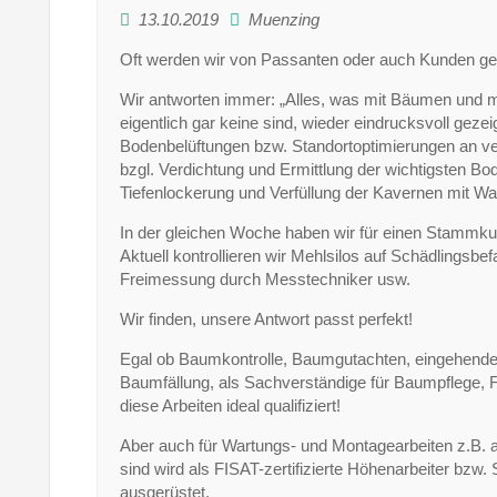
13.10.2019
Muenzing
Oft werden wir von Passanten oder auch Kunden gefr
Wir antworten immer: „Alles, was mit Bäumen und m
eigentlich gar keine sind, wieder eindrucksvoll gez
Bodenbelüftungen bzw. Standortoptimierungen an v
bzgl. Verdichtung und Ermittlung der wichtigsten Bo
Tiefenlockerung und Verfüllung der Kavernen mit Wa
In der gleichen Woche haben wir für einen Stammku
Aktuell kontrollieren wir Mehlsilos auf Schädlingsbef
Freimessung durch Messtechniker usw.
Wir finden, unsere Antwort passt perfekt!
Egal ob Baumkontrolle, Baumgutachten, eingehende
Baumfällung, als Sachverständige für Baumpflege, Fa
diese Arbeiten ideal qualifiziert!
Aber auch für Wartungs- und Montagearbeiten z.B. a
sind wird als FISAT-zertifizierte Höhenarbeiter bzw
ausgerüstet.