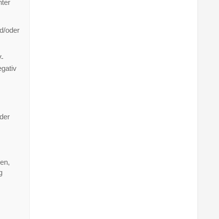
nter
d/oder
V-
gativ
der
den,
g