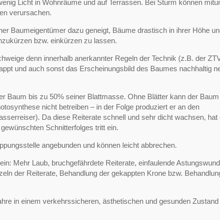
wenig Licht in Wohnräume und auf Terrassen. Bei Sturm können mitu
en verursachen.
her Baumeigentümer dazu geneigt, Bäume drastisch in ihrer Höhe un
inzukürzen bzw. einkürzen zu lassen.
hweige denn innerhalb anerkannter Regeln der Technik (z.B. der ZT
appt und auch sonst das Erscheinungsbild des Baumes nachhaltig ne
 der Baum bis zu 50% seiner Blattmasse. Ohne Blätter kann der Baum
Photosynthese nicht betreiben – in der Folge produziert er an den
sserreiser). Da diese Reiterate schnell und sehr dicht wachsen, hat 
ewünschten Schnitterfolges tritt ein.
Kappungsstelle angebunden und können leicht abbrechen.
kt ein: Mehr Laub, bruchgefährdete Reiterate, einfaulende Astungswun
nzeln der Reiterate, Behandlung der gekappten Krone bzw. Behandlun
re in einem verkehrssicheren, ästhetischen und gesunden Zustand