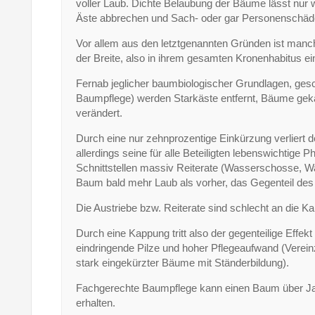
voller Laub. Dichte Belaubung der Bäume lässt nur 
Äste abbrechen und Sach- oder gar Personenschäd
Vor allem aus den letztgenannten Gründen ist manc
der Breite, also in ihrem gesamten Kronenhabitus e
Fernab jeglicher baumbiologischer Grundlagen, gesc
Baumpflege) werden Starkäste entfernt, Bäume gek
verändert.
Durch eine nur zehnprozentige Einkürzung verliert
allerdings seine für alle Beteiligten lebenswichtige 
Schnittstellen massiv Reiterate (Wasserschosse, Wa
Baum bald mehr Laub als vorher, das Gegenteil des g
Die Austriebe bzw. Reiterate sind schlecht an die 
Durch eine Kappung tritt also der gegenteilige Effe
eindringende Pilze und hoher Pflegeaufwand (Verei
stark eingekürzter Bäume mit Ständerbildung).
Fachgerechte Baumpflege kann einen Baum über Jah
erhalten.