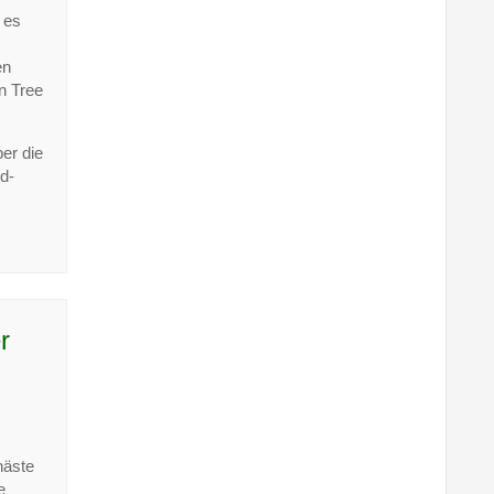
 es
en
n Tree
er die
d-
r
häste
e