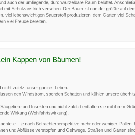
 und auch der umliegende, durchwurzelbare Raum belüftet. Anschließ
nd mit Schutzanstrich versehen. Der Baum ist nun der größte auf de
, viel lebenswichtigen Sauerstoff produzieren, dem Garten viel Scha
rn viel Freude bereiten.
Kein Kappen von Bäumen!
nicht zuletzt unser ganzes Leben.
nflussen den Windstrom, spenden Schatten und kühlen unsere überhit
äugetiere und Insekten und nicht zuletzt entfalten sie mit ihrem Grü
tuende Wirkung (Wohlfahrtswirkung).
teile – je nach Betrachterperspektive mehr oder weniger. Pollen, 
nnen und Abflüsse verstopfen und Gehwege, Straßen und Gärten sin