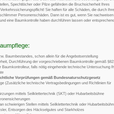
stellen, Spechtlöcher oder Pilze gefährden die Bruchsicherheit Ihres
rkehrssicherungspflicht! Sie haften für alle Schäden, die durch Ihr
schlimmer Personenschäden. Dann ist es gut, wenn Sie nachweisen
n und eine Baumkontrolle haben durchführen lassen oder entsprechen
Baumpflege:
. Baumbestandes, schon allein für die Angebotserstellung
erheit, Durchführung der vorgeschriebenen Baumkontrolle gemäß §82
er Baumkontrolleur, falls nötig eingehende technische Untersuchung I
äte
echtliche Vorprüfungen gemäß Bundesnaturschutzgesetz
(Zusätzliche technische Vertragsbedingungen und Richtlinien für
rzungen mittels Seilklettertechnik (SKT) oder Hubarbeitsbühne
ronensicherungen
 schwierigen Stellen mittels Seilklettertechnik oder Hubarbeitsbüh
sler, Entsorgen des Häckselgutes und Starkholzes