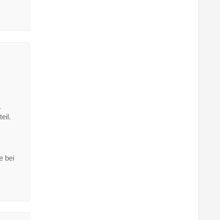
.
eil.
e bei