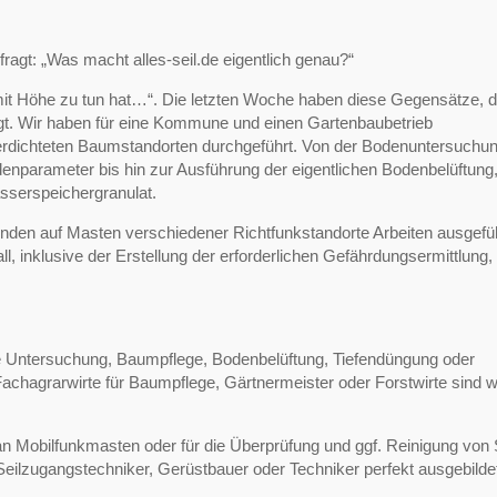
agt: „Was macht alles-seil.de eigentlich genau?“
it Höhe zu tun hat…“. Die letzten Woche haben diese Gegensätze, d
eigt. Wir haben für eine Kommune und einen Gartenbaubetrieb
erdichteten Baumstandorten durchgeführt. Von der Bodenuntersuchu
denparameter bis hin zur Ausführung der eigentlichen Bodenbelüftung
sserspeichergranulat.
nden auf Masten verschiedener Richtfunkstandorte Arbeiten ausgefüh
all, inklusive der Erstellung der erforderlichen Gefährdungsermittlung,
 Untersuchung, Baumpflege, Bodenbelüftung, Tiefendüngung oder
chagrarwirte für Baumpflege, Gärtnermeister oder Forstwirte sind wi
n Mobilfunkmasten oder für die Überprüfung und ggf. Reinigung von 
. Seilzugangstechniker, Gerüstbauer oder Techniker perfekt ausgebilde