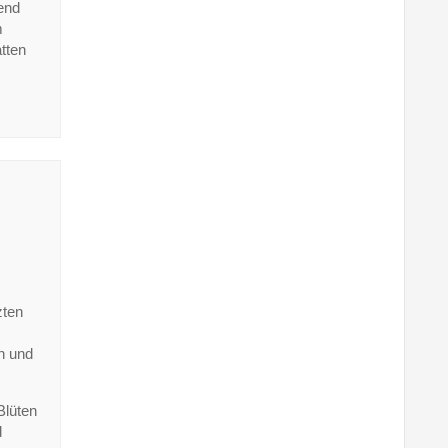
end
m
tten
zten
n und
Blüten
d