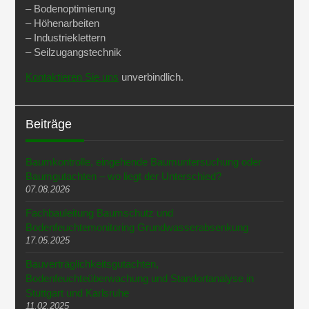
– Bodenoptimierung
– Höhenarbeiten
– Industrieklettern
– Seilzugangstechnik
Kontaktieren Sie uns
unverbindlich.
Beiträge
Baumkontrolle, eingehende Baumuntersuchung oder
Baumgutachten – wo liegt der Unterschied?
07.08.2026
Fachbauleitung Baumschutz und
Bodenfeuchtemonitoring Grundwasserabsenkung
17.05.2025
Bauverträglichkeitsgutachten,
Bodenfeuchteüberwachung und Standortanalyse in
Stuttgart und Karlsruhe
11.02.2025