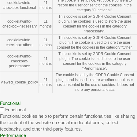
The cookie is set by GDPR cookie consent to
cookielawinfo-
11
record the user consent for the cookies in the
checkbox-functional
months
category "Functional".
This cookie is set by GDPR Cookie Consent
cookielawinfo-
11
plugin. The cookies is used to store the user
checkbox-necessary
months
consent for the cookies in the category
"Necessary".
This cookie is set by GDPR Cookie Consent
cookielawinfo-
11
plugin. The cookie is used to store the user
checkbox-others
months
consent for the cookies in the category "Other.
This cookie is set by GDPR Cookie Consent
cookielawinfo-
11
plugin. The cookie is used to store the user
checkbox-
months
consent for the cookies in the category
performance
"Performance".
The cookie is set by the GDPR Cookie Consent
11
plugin and is used to store whether or not user
viewed_cookie_policy
months
has consented to the use of cookies. It does not
store any personal data.
Functional
Functional
Functional cookies help to perform certain functionalities like sharing
the content of the website on social media platforms, collect
feedbacks, and other third-party features.
Performance