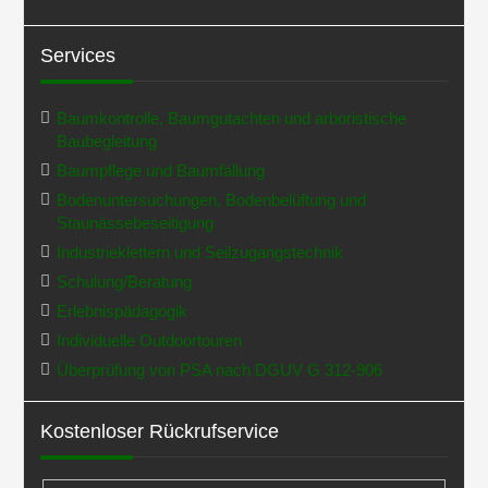
Services
Baumkontrolle, Baumgutachten und arboristische
Baubegleitung
Baumpflege und Baumfällung
Bodenuntersuchungen, Bodenbelüftung und
Staunässebeseitigung
Industrieklettern und Seilzugangstechnik
Schulung/Beratung
Erlebnispädagogik
Individuelle Outdoortouren
Überprüfung von PSA nach DGUV G 312-906
Kostenloser Rückrufservice