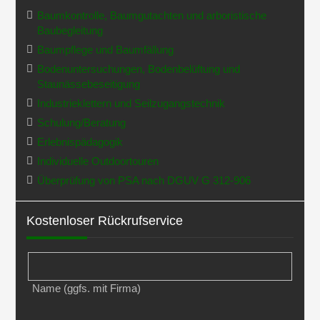
Baumkontrolle, Baumgutachten und arboristische
Baubegleitung
Baumpflege und Baumfällung
Bodenuntersuchungen, Bodenbelüftung und
Staunässebeseitigung
Industrieklettern und Seilzugangstechnik
Schulung/Beratung
Erlebnispädagogik
Individuelle Outdoortouren
Überprüfung von PSA nach DGUV G 312-906
Kostenloser Rückrufservice
Name (ggfs. mit Firma)