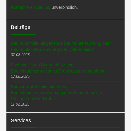
Kontaktieren Sie uns
unverbindlich.
Beiträge
Baumkontrolle, eingehende Baumuntersuchung oder
Baumgutachten – wo liegt der Unterschied?
07.08.2026
Fachbauleitung Baumschutz und
Bodenfeuchtemonitoring Grundwasserabsenkung
17.05.2025
Bauverträglichkeitsgutachten,
Bodenfeuchteüberwachung und Standortanalyse in
Stuttgart und Karlsruhe
11.02.2025
Services