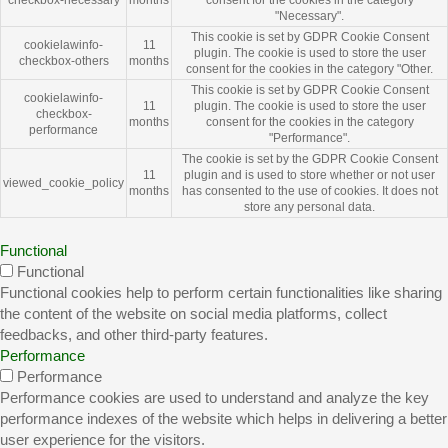
"Necessary".
This cookie is set by GDPR Cookie Consent
cookielawinfo-
11
plugin. The cookie is used to store the user
checkbox-others
months
consent for the cookies in the category "Other.
This cookie is set by GDPR Cookie Consent
cookielawinfo-
11
plugin. The cookie is used to store the user
checkbox-
months
consent for the cookies in the category
performance
"Performance".
The cookie is set by the GDPR Cookie Consent
11
plugin and is used to store whether or not user
viewed_cookie_policy
months
has consented to the use of cookies. It does not
store any personal data.
Functional
Functional
Functional cookies help to perform certain functionalities like sharing
the content of the website on social media platforms, collect
feedbacks, and other third-party features.
Performance
Performance
Performance cookies are used to understand and analyze the key
performance indexes of the website which helps in delivering a better
user experience for the visitors.