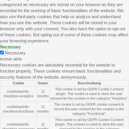
categorized as necessary are stored on your browser as they are
essential for the working of basic functionalities of the website. We
also use third-party cookies that help us analyze and understand
how you use this website. These cookies will be stored in your
browser only with your consent. You also have the option to opt-out
of these cookies. But opting out of some of these cookies may affect
your browsing experience.
Necessary
Necessary
immer aktiv
Necessary cookies are absolutely essential for the website to
function properly. These cookies ensure basic functionalities and
security features of the website, anonymously.
Cookie
Dauer
Beschreibung
This cookie is set by GDPR Cookie Consent
cookielawinfo-
11
plugin. The cookie is used to store the user
checkbox-analytics
months
consent for the cookies in the category "Analytics".
The cookie is set by GDPR cookie consent to
cookielawinfo-
11
record the user consent for the cookies in the
checkbox-functional
months
category "Functional".
This cookie is set by GDPR Cookie Consent
cookielawinfo-
11
plugin. The cookies is used to store the user
checkbox-necessary
months
consent for the cookies in the category