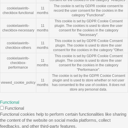
consent for the cookies in the category "Analytics".
The cookie is set by GDPR cookie consent to
cookielawinfo-
11
record the user consent for the cookies in the
checkbox-functional
months
category "Functional".
This cookie is set by GDPR Cookie Consent
cookielawinfo-
11
plugin. The cookies is used to store the user
checkbox-necessary
months
consent for the cookies in the category
"Necessary".
This cookie is set by GDPR Cookie Consent
cookielawinfo-
11
plugin. The cookie is used to store the user
checkbox-others
months
consent for the cookies in the category "Other.
This cookie is set by GDPR Cookie Consent
cookielawinfo-
11
plugin. The cookie is used to store the user
checkbox-
months
consent for the cookies in the category
performance
"Performance".
The cookie is set by the GDPR Cookie Consent
11
plugin and is used to store whether or not user
viewed_cookie_policy
months
has consented to the use of cookies. It does not
store any personal data.
Functional
Functional
Functional cookies help to perform certain functionalities like sharing
the content of the website on social media platforms, collect
feedbacks, and other third-party features.