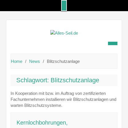
Skip
to
content
Home
News
Blitzschutzanlage
Schlagwort:
Blitzschutzanlage
In Kooperation mit bzw. im Auftrag von zertifizierten
Fachunternehmen installieren wir Blitzschutzanlagen und
warten Blitzschutzsysteme.
Kernlochbohrungen,